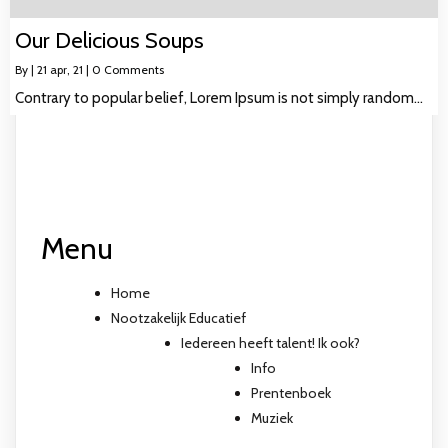
Our Delicious Soups
By
|
21
apr, 21
|
0 Comments
Contrary to popular belief, Lorem Ipsum is not simply random…
Menu
Home
Nootzakelijk Educatief
Iedereen heeft talent! Ik ook?
Info
Prentenboek
Muziek